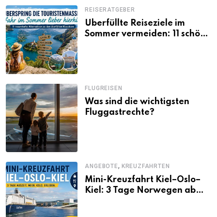
REISERATGEBER
Überfüllte Reiseziele im
Sommer vermeiden: 11 schöne
Alternativen zu Mallorca,
Santorini, Gardasee & Co.
FLUGREISEN
Was sind die wichtigsten
Fluggastrechte?
,
ANGEBOTE
KREUZFAHRTEN
Mini-Kreuzfahrt Kiel–Oslo–
Kiel: 3 Tage Norwegen ab
Kiel erleben