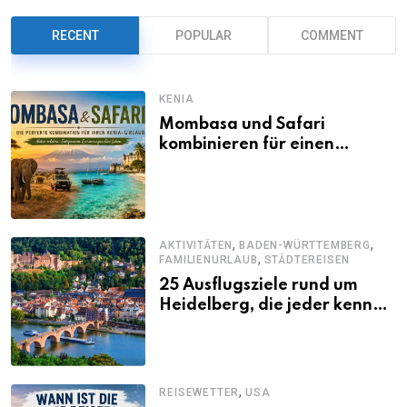
RECENT
POPULAR
COMMENT
KENIA
Mombasa und Safari
kombinieren für einen
abwechslungsreichen Kenia-
Urlaub
,
,
AKTIVITÄTEN
BADEN-WÜRTTEMBERG
,
FAMILIENURLAUB
STÄDTEREISEN
25 Ausflugsziele rund um
Heidelberg, die jeder kennen
sollte
,
REISEWETTER
USA