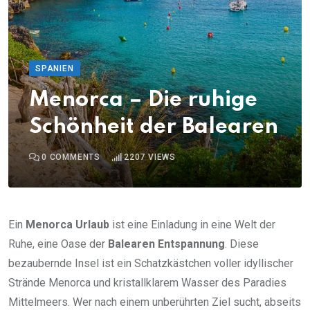
SPANIEN
Menorca – Die ruhige
Schönheit der Balearen
0
COMMENTS
2207
VIEWS
Ein
Menorca Urlaub
ist eine Einladung in eine Welt der
Ruhe, eine Oase der
Balearen Entspannung
. Diese
bezaubernde Insel ist ein Schatzkästchen voller idyllischer
Strände Menorca und kristallklarem Wasser des Paradies
Mittelmeers. Wer nach einem unberührten Ziel sucht, abseits