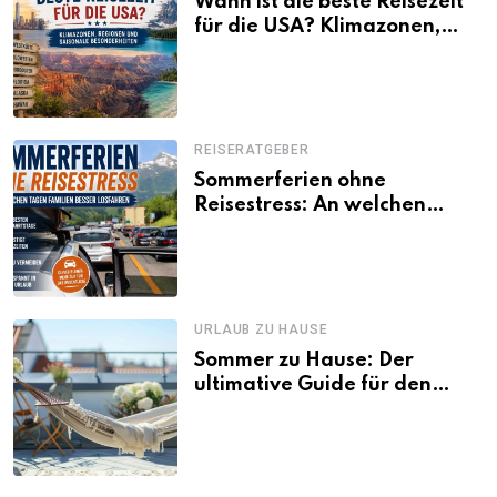
Wann ist die beste Reisezeit
für die USA? Klimazonen,
Regionen und saisonale
Besonderheiten
REISERATGEBER
Sommerferien ohne
Reisestress: An welchen
Tagen Familien besser
losfahren
URLAUB ZU HAUSE
Sommer zu Hause: Der
ultimative Guide für den
Urlaub daheim