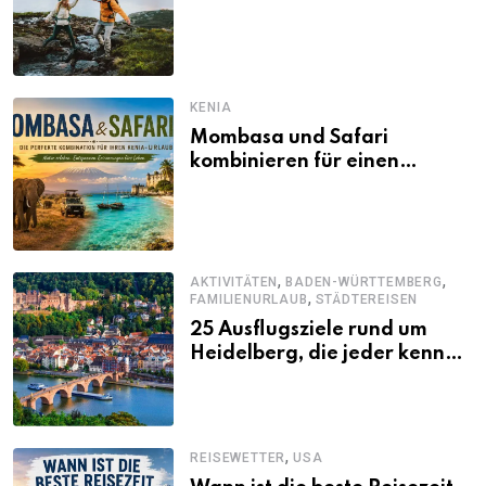
KENIA
Mombasa und Safari
kombinieren für einen
abwechslungsreichen Kenia-
Urlaub
,
,
AKTIVITÄTEN
BADEN-WÜRTTEMBERG
,
FAMILIENURLAUB
STÄDTEREISEN
25 Ausflugsziele rund um
Heidelberg, die jeder kennen
sollte
,
REISEWETTER
USA