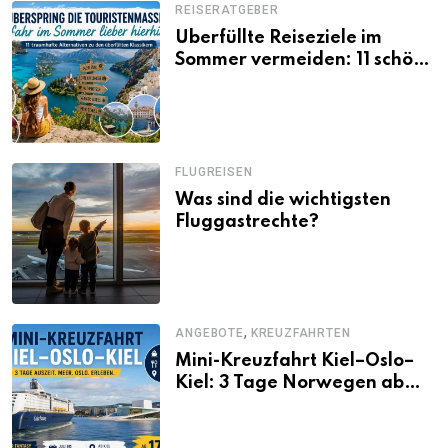
REISERATGEBER
Überfüllte Reiseziele im
Sommer vermeiden: 11 schöne
Alternativen zu Mallorca,
Santorini, Gardasee & Co.
FLUGREISEN
Was sind die wichtigsten
Fluggastrechte?
,
ANGEBOTE
KREUZFAHRTEN
Mini-Kreuzfahrt Kiel–Oslo–
Kiel: 3 Tage Norwegen ab
Kiel erleben