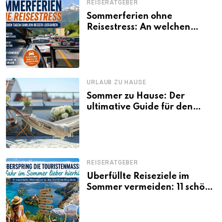
REISERATGEBER
Sommerferien ohne
Reisestress: An welchen
Tagen Familien besser
losfahren
URLAUB ZU HAUSE
Sommer zu Hause: Der
ultimative Guide für den
Urlaub daheim
REISERATGEBER
Überfüllte Reiseziele im
Sommer vermeiden: 11 schöne
Alternativen zu Mallorca,
Santorini, Gardasee & Co.