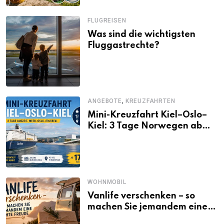
FLUGREISEN
Was sind die wichtigsten
Fluggastrechte?
,
ANGEBOTE
KREUZFAHRTEN
Mini-Kreuzfahrt Kiel–Oslo–
Kiel: 3 Tage Norwegen ab
Kiel erleben
WOHNMOBIL
Vanlife verschenken – so
machen Sie jemandem eine
echte Freude