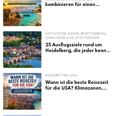
kombinieren für einen
abwechslungsreichen Kenia-
Urlaub
,
,
AKTIVITÄTEN
BADEN-WÜRTTEMBERG
,
FAMILIENURLAUB
STÄDTEREISEN
25 Ausflugsziele rund um
Heidelberg, die jeder kennen
sollte
,
REISEWETTER
USA
Wann ist die beste Reisezeit
für die USA? Klimazonen,
Regionen und saisonale
Besonderheiten