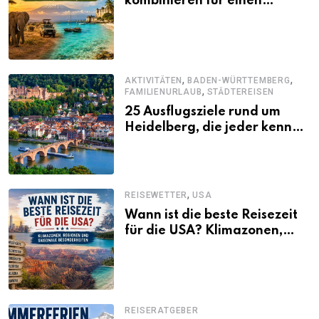
kombinieren für einen
abwechslungsreichen Kenia-
Urlaub
,
,
AKTIVITÄTEN
BADEN-WÜRTTEMBERG
,
FAMILIENURLAUB
STÄDTEREISEN
25 Ausflugsziele rund um
Heidelberg, die jeder kennen
sollte
,
REISEWETTER
USA
Wann ist die beste Reisezeit
für die USA? Klimazonen,
Regionen und saisonale
Besonderheiten
REISERATGEBER