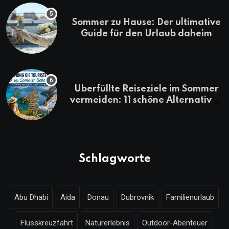
Sommer zu Hause: Der ultimative
Guide für den Urlaub daheim
Überfüllte Reiseziele im Sommer
vermeiden: 11 schöne Alternativen
zu Mallorca, Santorini, Gardasee
& Co.
Schlagworte
Abu Dhabi
Aida
Donau
Dubrovnik
Familienurlaub
Flusskreuzfahrt
Naturerlebnis
Outdoor-Abenteuer