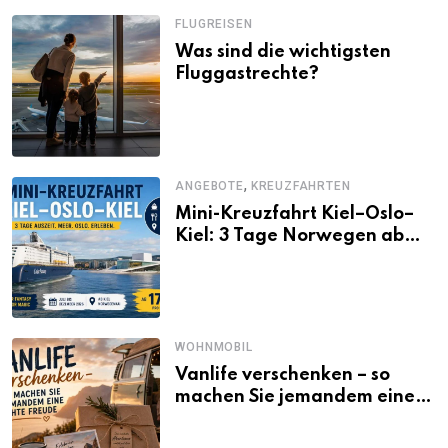
FLUGREISEN
Was sind die wichtigsten
Fluggastrechte?
,
ANGEBOTE
KREUZFAHRTEN
Mini-Kreuzfahrt Kiel–Oslo–
Kiel: 3 Tage Norwegen ab
Kiel erleben
WOHNMOBIL
Vanlife verschenken – so
machen Sie jemandem eine
echte Freude