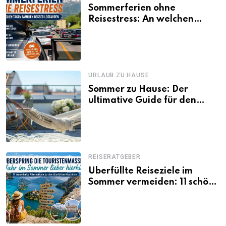
Sommerferien ohne
Reisestress: An welchen
Tagen Familien besser
losfahren
URLAUB ZU HAUSE
Sommer zu Hause: Der
ultimative Guide für den
Urlaub daheim
REISERATGEBER
Überfüllte Reiseziele im
Sommer vermeiden: 11 schöne
Alternativen zu Mallorca,
Santorini, Gardasee & Co.