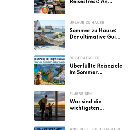
Reisestress: An
welchen Tagen
Familien besser
losfahren
URLAUB ZU HAUSE
Sommer zu Hause:
Der ultimative Guide
für den Urlaub
daheim
REISERATGEBER
Überfüllte Reiseziele
im Sommer
vermeiden: 11
schöne Alternativen
zu Mallorca,
FLUGREISEN
Santorini, Gardasee
Was sind die
& Co.
wichtigsten
Fluggastrechte?
,
ANGEBOTE
KREUZFAHRTEN