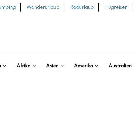
amping
Wanderurlaub
Radurlaub
Flugreisen
a
Afrika
Asien
Amerika
Australien