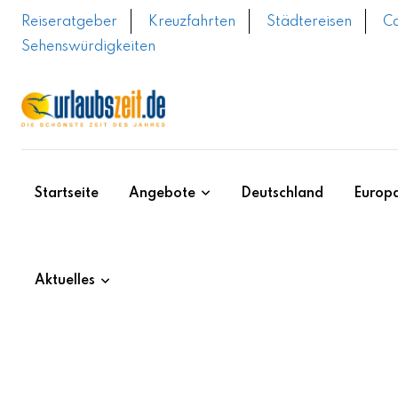
Skip
Reiseratgeber
Kreuzfahrten
Städtereisen
C
to
Sehenswürdigkeiten
content
Startseite
Angebote
Deutschland
Europ
Aktuelles