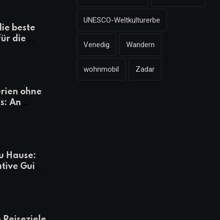
UNESCO-Weltkulturerbe
die beste
für die
Venedig
Wandern
mazonen,
 und
wohnmobil
Zadar
heiten
rien ohne
s: An
Tagen
besser
u Hause:
ative Guide
rlaub
 Reiseziele