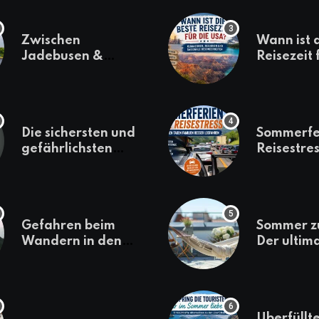
Zwischen
Wann ist 
Jadebusen &
Reisezeit 
Marineflair –
USA? Kli
Wilhelmshaven
Regionen
erkunden
saisonale
Besonder
Die sichersten und
Sommerfe
gefährlichsten
Reisestres
Reiseziele 2022
welchen 
Familien 
losfahren
Gefahren beim
Sommer z
Wandern in den
Der ultim
Bergen – das macht
für den U
es gefährlich
daheim
Überfüllte