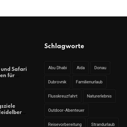
Schlagworte
Abu Dhabi
Aida
Donau
und Safari
en für
Dubrovnik
Familienurlaub
ungsreichen
laub
Flusskreuzfahrt
Naturerlebnis
gsziele
Outdoor-Abenteuer
eidelberg,
 kennen
Reisevorbereitung
Strandurlaub