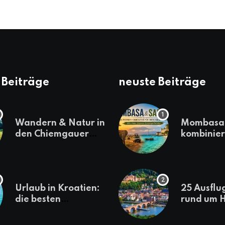
 Beiträge
neuste Beiträge
Wandern & Natur in
Mombasa 
den Chiemgauer
kombinier
Alpen
einen
abwechsl
Kenia-Ur
Urlaub in Kroatien:
25 Ausflu
die besten
rund um H
Reiseziele
die jeder
sollte