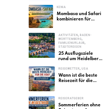
KENIA
Mombasa und Safari
kombinieren für
einen
abwechslungsreichen
,
Kenia-Urlaub
AKTIVITÄTEN
BADEN-
,
WÜRTTEMBERG
,
FAMILIENURLAUB
STÄDTEREISEN
25 Ausflugsziele
rund um Heidelberg,
die jeder kennen
,
REISEWETTER
USA
sollte
Wann ist die beste
Reisezeit für die
USA? Klimazonen,
Regionen und
saisonale
REISERATGEBER
Besonderheiten
Sommerferien ohne