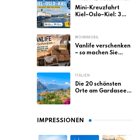
Mini-Kreuzfahrt
Kiel–Oslo–Kiel: 3
Tage Norwegen ab
Kiel erleben
WOHNMOBIL
Vanlife verschenken
– so machen Sie
jemandem eine
echte Freude
ITALIEN
Die 20 schönsten
Orte am Gardasee,
die du unbedingt
gesehen haben
musst
IMPRESSIONEN