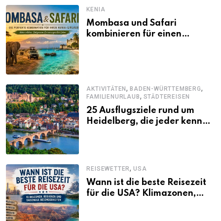
KENIA
Mombasa und Safari
kombinieren für einen
abwechslungsreichen Kenia-
Urlaub
,
,
AKTIVITÄTEN
BADEN-WÜRTTEMBERG
,
FAMILIENURLAUB
STÄDTEREISEN
25 Ausflugsziele rund um
Heidelberg, die jeder kennen
sollte
,
REISEWETTER
USA
Wann ist die beste Reisezeit
für die USA? Klimazonen,
Regionen und saisonale
Besonderheiten