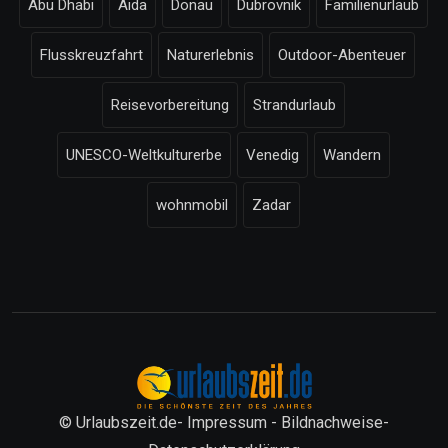
Abu Dhabi
Aida
Donau
Dubrovnik
Familienurlaub
Flusskreuzfahrt
Naturerlebnis
Outdoor-Abenteuer
Reisevorbereitung
Strandurlaub
UNESCO-Weltkulturerbe
Venedig
Wandern
wohnmobil
Zadar
© Urlaubszeit.de-
Impressum
-
Bildnachweise
-