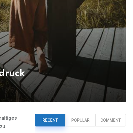
bdruck
haltiges
RECENT
POPULAR
COMMENT
 zu