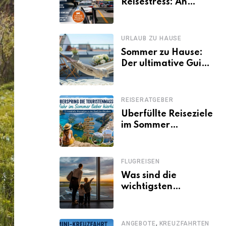
Reisestress: An
welchen Tagen
Familien besser
losfahren
URLAUB ZU HAUSE
Sommer zu Hause:
Der ultimative Guide
für den Urlaub
daheim
REISERATGEBER
Überfüllte Reiseziele
im Sommer
vermeiden: 11
schöne Alternativen
zu Mallorca,
FLUGREISEN
Santorini, Gardasee
Was sind die
& Co.
wichtigsten
Fluggastrechte?
,
ANGEBOTE
KREUZFAHRTEN