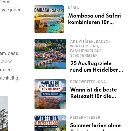
e von
KENIA
 wie jeder
Mombasa und Safari
kombinieren für
einen
abwechslungsreichen
,
Kenia-Urlaub
AKTIVITÄTEN
BADEN-
,
WÜRTTEMBERG
,
FAMILIENURLAUB
lem, dass
STÄDTEREISEN
yCheck
25 Ausflugsziele
rmiert
rund um Heidelberg,
die jeder kennen
achhaltig
,
REISEWETTER
USA
sollte
Wann ist die beste
Reisezeit für die
USA? Klimazonen,
Regionen und
saisonale
REISERATGEBER
Besonderheiten
Sommerferien ohne