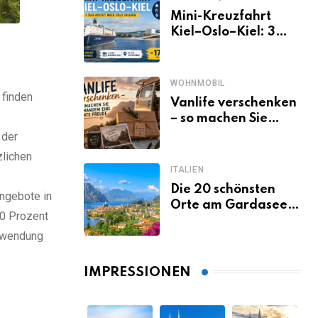
Mini-Kreuzfahrt
Kiel–Oslo–Kiel: 3
Tage Norwegen ab
Kiel erleben
WOHNMOBIL
 finden
Vanlife verschenken
– so machen Sie
jemandem eine
 der
echte Freude
zlichen
ITALIEN
Die 20 schönsten
Angebote in
Orte am Gardasee,
20 Prozent
die du unbedingt
erwendung
gesehen haben
musst
IMPRESSIONEN