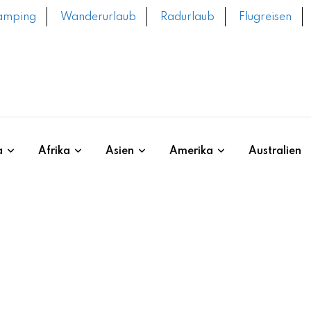
amping
Wanderurlaub
Radurlaub
Flugreisen
a
Afrika
Asien
Amerika
Australien