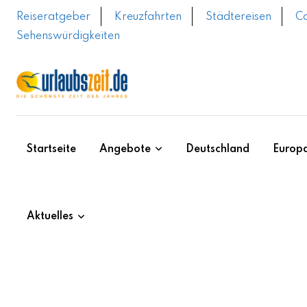
Skip
Reiseratgeber
Kreuzfahrten
Städtereisen
C
to
Sehenswürdigkeiten
content
Startseite
Angebote
Deutschland
Europ
Aktuelles