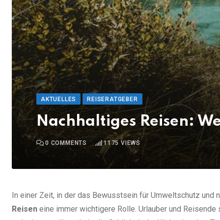
AKTUELLES
REISERATGEBER
Nachhaltiges Reisen: W
0
COMMENTS
1175
VIEWS
In einer Zeit, in der das Bewusstsein für Umweltschutz und 
Reisen
eine immer wichtigere Rolle. Urlauber und Reisend