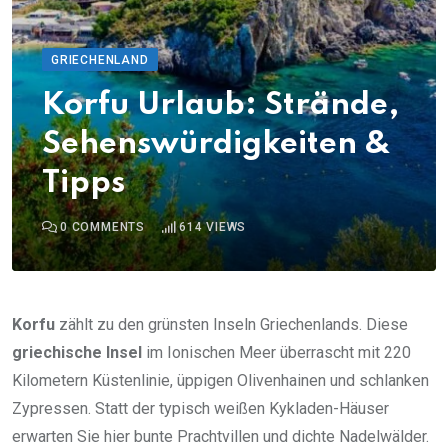
GRIECHENLAND
Korfu Urlaub: Strände,
Sehenswürdigkeiten &
Tipps
0
COMMENTS
614
VIEWS
Korfu
zählt zu den grünsten Inseln Griechenlands. Diese
griechische Insel
im Ionischen Meer überrascht mit 220
Kilometern Küstenlinie, üppigen Olivenhainen und schlanken
Zypressen. Statt der typisch weißen Kykladen-Häuser
erwarten Sie hier bunte Prachtvillen und dichte Nadelwälder.