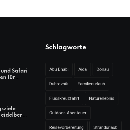
Schlagworte
Abu Dhabi
Aida
Donau
und Safari
en für
Dubrovnik
Familienurlaub
ungsreichen
laub
Flusskreuzfahrt
Naturerlebnis
gsziele
Outdoor-Abenteuer
eidelberg,
 kennen
Reisevorbereitung
Strandurlaub