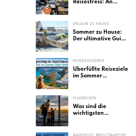
Reisestress: An
welchen Tagen
Familien besser
losfahren
URLAUB ZU HAUSE
Sommer zu Hause:
Der ultimative Guide
für den Urlaub
daheim
REISERATGEBER
Überfüllte Reiseziele
im Sommer
vermeiden: 11
schöne Alternativen
zu Mallorca,
FLUGREISEN
Santorini, Gardasee
Was sind die
& Co.
wichtigsten
Fluggastrechte?
,
ANGEBOTE
KREUZFAHRTEN