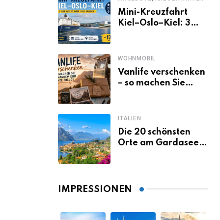
Mini-Kreuzfahrt
Kiel–Oslo–Kiel: 3
Tage Norwegen ab
Kiel erleben
WOHNMOBIL
Vanlife verschenken
– so machen Sie
jemandem eine
echte Freude
ITALIEN
Die 20 schönsten
Orte am Gardasee,
die du unbedingt
gesehen haben
musst
IMPRESSIONEN