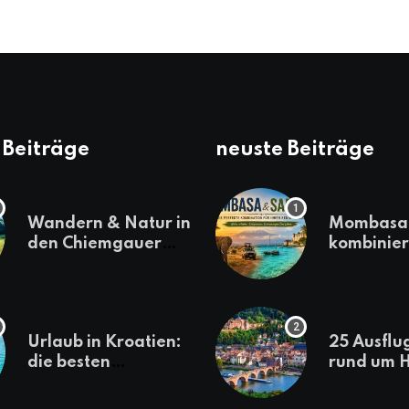
 Beiträge
neuste Beiträge
Wandern & Natur in
Mombasa 
den Chiemgauer
kombinier
Alpen
einen
abwechsl
Kenia-Ur
Urlaub in Kroatien:
25 Ausflu
die besten
rund um H
Reiseziele
die jeder
sollte