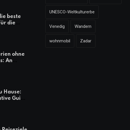
UNESCO-Weltkulturerbe
die beste
für die
Venedig
Wandern
mazonen,
 und
wohnmobil
Zadar
heiten
rien ohne
s: An
Tagen
besser
u Hause:
ative Guide
rlaub
 Reiseziele