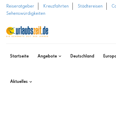
Skip
Reiseratgeber
Kreuzfahrten
Städtereisen
C
to
Sehenswürdigkeiten
content
Startseite
Angebote
Deutschland
Europ
Aktuelles