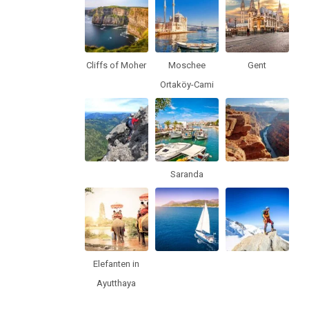
Cliffs of Moher
Moschee
Gent
Ortaköy-Cami
Saranda
Elefanten in
Ayutthaya