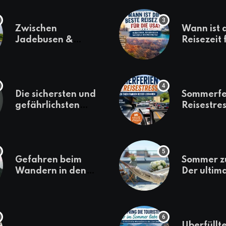
Zwischen
Wann ist 
Jadebusen &
Reisezeit 
Marineflair –
USA? Kli
Wilhelmshaven
Regionen
erkunden
saisonale
Besonder
Die sichersten und
Sommerfe
gefährlichsten
Reisestres
Reiseziele 2022
welchen 
Familien 
losfahren
Gefahren beim
Sommer z
Wandern in den
Der ultim
Bergen – das macht
für den U
es gefährlich
daheim
Überfüllte