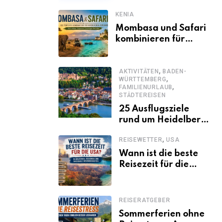
KENIA
Mombasa und Safari
kombinieren für
einen
abwechslungsreichen
,
Kenia-Urlaub
AKTIVITÄTEN
BADEN-
,
WÜRTTEMBERG
,
FAMILIENURLAUB
STÄDTEREISEN
25 Ausflugsziele
rund um Heidelberg,
die jeder kennen
,
REISEWETTER
USA
sollte
Wann ist die beste
Reisezeit für die
USA? Klimazonen,
Regionen und
saisonale
REISERATGEBER
Besonderheiten
Sommerferien ohne