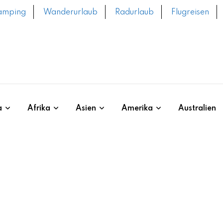
amping
Wanderurlaub
Radurlaub
Flugreisen
a
Afrika
Asien
Amerika
Australien