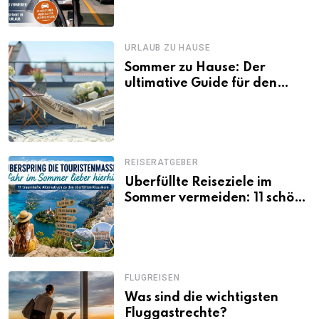
URLAUB ZU HAUSE
Sommer zu Hause: Der
ultimative Guide für den
Urlaub daheim
REISERATGEBER
Überfüllte Reiseziele im
Sommer vermeiden: 11 schöne
Alternativen zu Mallorca,
Santorini, Gardasee & Co.
FLUGREISEN
Was sind die wichtigsten
Fluggastrechte?