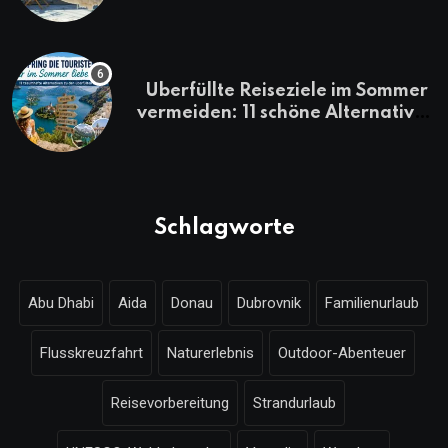
Überfüllte Reiseziele im Sommer
vermeiden: 11 schöne Alternativen
zu Mallorca, Santorini, Gardasee
& Co.
Schlagworte
Abu Dhabi
Aida
Donau
Dubrovnik
Familienurlaub
Flusskreuzfahrt
Naturerlebnis
Outdoor-Abenteuer
Reisevorbereitung
Strandurlaub