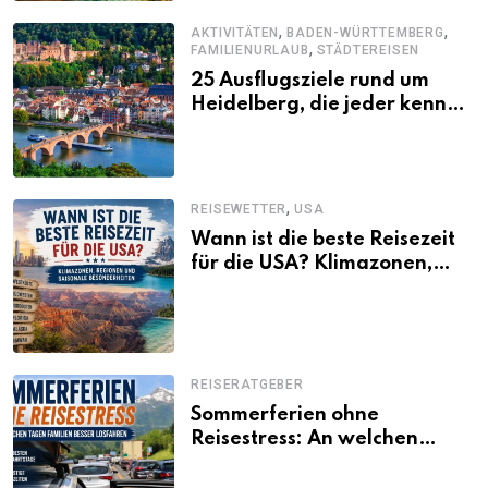
,
,
AKTIVITÄTEN
BADEN-WÜRTTEMBERG
,
FAMILIENURLAUB
STÄDTEREISEN
25 Ausflugsziele rund um
Heidelberg, die jeder kennen
sollte
,
REISEWETTER
USA
Wann ist die beste Reisezeit
für die USA? Klimazonen,
Regionen und saisonale
Besonderheiten
REISERATGEBER
Sommerferien ohne
Reisestress: An welchen
Tagen Familien besser
losfahren