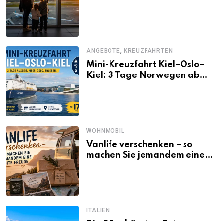
,
ANGEBOTE
KREUZFAHRTEN
Mini-Kreuzfahrt Kiel–Oslo–
Kiel: 3 Tage Norwegen ab
Kiel erleben
WOHNMOBIL
Vanlife verschenken – so
machen Sie jemandem eine
echte Freude
ITALIEN