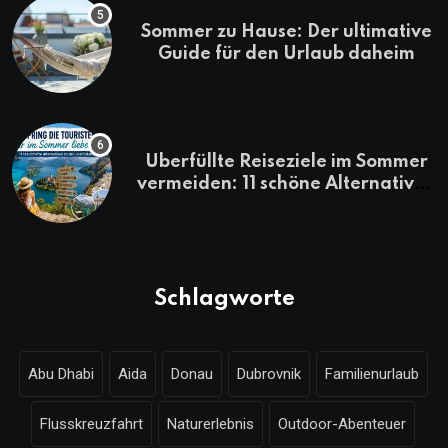
Sommer zu Hause: Der ultimative
Guide für den Urlaub daheim
Überfüllte Reiseziele im Sommer
vermeiden: 11 schöne Alternativen
zu Mallorca, Santorini, Gardasee
& Co.
Schlagworte
Abu Dhabi
Aida
Donau
Dubrovnik
Familienurlaub
Flusskreuzfahrt
Naturerlebnis
Outdoor-Abenteuer