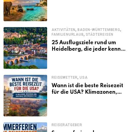
abwechslungsreichen Kenia-
Urlaub
,
,
AKTIVITÄTEN
BADEN-WÜRTTEMBERG
,
FAMILIENURLAUB
STÄDTEREISEN
25 Ausflugsziele rund um
Heidelberg, die jeder kennen
sollte
,
REISEWETTER
USA
Wann ist die beste Reisezeit
für die USA? Klimazonen,
Regionen und saisonale
Besonderheiten
REISERATGEBER