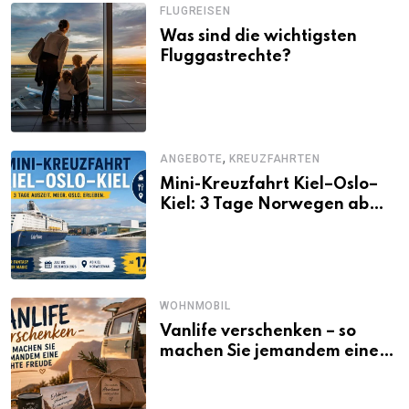
FLUGREISEN
Was sind die wichtigsten
Fluggastrechte?
,
ANGEBOTE
KREUZFAHRTEN
Mini-Kreuzfahrt Kiel–Oslo–
Kiel: 3 Tage Norwegen ab
Kiel erleben
WOHNMOBIL
Vanlife verschenken – so
machen Sie jemandem eine
echte Freude