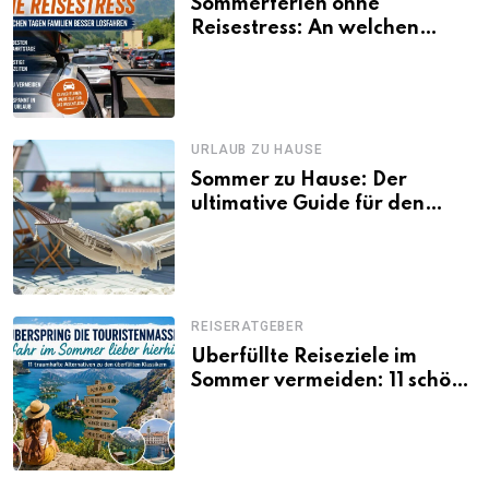
Sommerferien ohne
Reisestress: An welchen
Tagen Familien besser
losfahren
URLAUB ZU HAUSE
Sommer zu Hause: Der
ultimative Guide für den
Urlaub daheim
REISERATGEBER
Überfüllte Reiseziele im
Sommer vermeiden: 11 schöne
Alternativen zu Mallorca,
Santorini, Gardasee & Co.