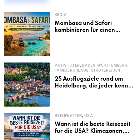
KENIA
Mombasa und Safari
kombinieren für einen
abwechslungsreichen Kenia-
Urlaub
,
,
AKTIVITÄTEN
BADEN-WÜRTTEMBERG
,
FAMILIENURLAUB
STÄDTEREISEN
25 Ausflugsziele rund um
Heidelberg, die jeder kennen
sollte
,
REISEWETTER
USA
Wann ist die beste Reisezeit
für die USA? Klimazonen,
Regionen und saisonale