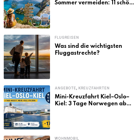
Sommer vermeiden: 11 schöne
Alternativen zu Mallorca,
Santorini, Gardasee & Co.
FLUGREISEN
Was sind die wichtigsten
Fluggastrechte?
,
ANGEBOTE
KREUZFAHRTEN
Mini-Kreuzfahrt Kiel–Oslo–
Kiel: 3 Tage Norwegen ab
Kiel erleben
WOHNMOBIL