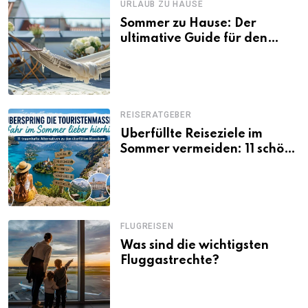
URLAUB ZU HAUSE
Sommer zu Hause: Der
ultimative Guide für den
Urlaub daheim
REISERATGEBER
Überfüllte Reiseziele im
Sommer vermeiden: 11 schöne
Alternativen zu Mallorca,
Santorini, Gardasee & Co.
FLUGREISEN
Was sind die wichtigsten
Fluggastrechte?