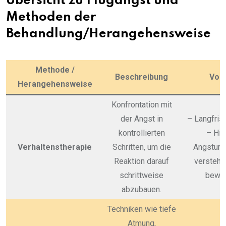
Übersicht zu Flugangst und
Methoden der
Behandlung/Herangehensweise
Methode /
Beschreibung
Vort
Herangehensweise
Konfrontation mit
der Angst in
– Langfrist
kontrollierten
– Hilf
Verhaltenstherapie
Schritten, um die
Angsturs
Reaktion darauf
verstehe
schrittweise
bewäl
abzubauen.
Techniken wie tiefe
Atmung,