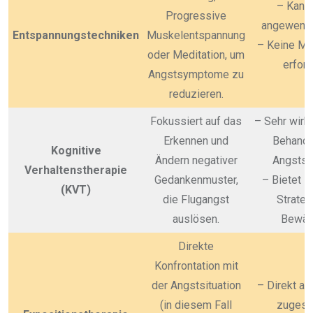
– Kann 
Progressive
angewend
Entspannungstechniken
Muskelentspannung
– Keine M
oder Meditation, um
erford
Angstsymptome zu
reduzieren.
Fokussiert auf das
– Sehr wirk
Erkennen und
Behandl
Kognitive
Ändern negativer
Angstst
Verhaltenstherapie
Gedankenmuster,
– Bietet l
(KVT)
die Flugangst
Strateg
auslösen.
Bewäl
Direkte
Konfrontation mit
der Angstsituation
– Direkt au
(in diesem Fall
zugesc