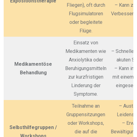
Expositionstherapie
Fliegen), oft durch
– Kann zu
Flugsimulatoren
Verbesseru
oder begleitete
Flüge.
Einsatz von
Medikamenten wie
– Schnelle 
Anxiolytika oder
akuten Si
Medikamentöse
Beruhigungsmitteln
– Kann in
Behandlung
zur kurzfristigen
mit einem A
Linderung der
eingeset
Symptome.
Teilnahme an
– Austa
Gruppensitzungen
Leidens
oder Workshops,
– Erwe
Selbsthilfegruppen /
die auf die
Bewältigung
Workshops