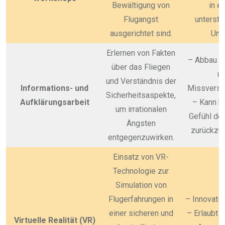
Bewältigung von
in e
Flugangst
unterst
ausgerichtet sind.
Umf
Erlernen von Fakten
– Abbau v
über das Fliegen
u
und Verständnis der
Informations- und
Missverst
Sicherheitsaspekte,
Aufklärungsarbeit
– Kann he
um irrationalen
Gefühl der
Ängsten
zurückzu
entgegenzuwirken.
Einsatz von VR-
Technologie zur
Simulation von
Flugerfahrungen in
– Innovati
einer sicheren und
– Erlaubt i
Virtuelle Realität (VR)