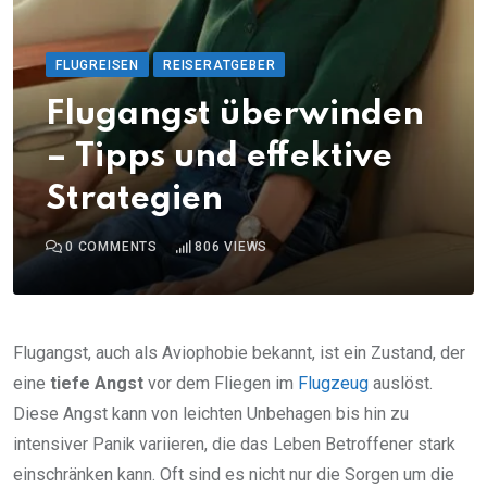
FLUGREISEN
REISERATGEBER
Flugangst überwinden
– Tipps und effektive
Strategien
0
COMMENTS
806
VIEWS
Flugangst, auch als Aviophobie bekannt, ist ein Zustand, der
eine
tiefe Angst
vor dem Fliegen im
Flugzeug
auslöst.
Diese Angst kann von leichten Unbehagen bis hin zu
intensiver Panik variieren, die das Leben Betroffener stark
einschränken kann. Oft sind es nicht nur die Sorgen um die