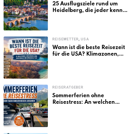
25 Ausflugsziele rund um
Heidelberg, die jeder kennen
sollte
,
REISEWETTER
USA
Wann ist die beste Reisezeit
für die USA? Klimazonen,
Regionen und saisonale
Besonderheiten
REISERATGEBER
Sommerferien ohne
Reisestress: An welchen
Tagen Familien besser
losfahren