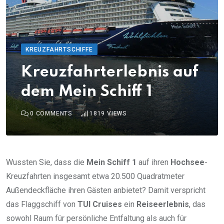
KREUZFAHRTSCHIFFE
Kreuzfahrterlebnis auf
dem Mein Schiff 1
0
COMMENTS
1819
VIEWS
Wussten Sie, dass die
Mein Schiff 1
auf ihren
Hochsee
-
Kreuzfahrten insgesamt etwa 20.500 Quadratmeter
Außendeckfläche ihren Gästen anbietet? Damit verspricht
das Flaggschiff von
TUI Cruises
ein
Reiseerlebnis
, das
sowohl Raum für persönliche Entfaltung als auch für