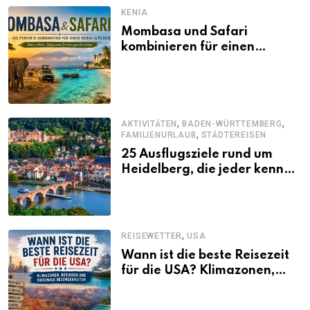
KENIA
Mombasa und Safari
kombinieren für einen
abwechslungsreichen Kenia-
Urlaub
,
,
AKTIVITÄTEN
BADEN-WÜRTTEMBERG
,
FAMILIENURLAUB
STÄDTEREISEN
25 Ausflugsziele rund um
Heidelberg, die jeder kennen
sollte
,
REISEWETTER
USA
Wann ist die beste Reisezeit
für die USA? Klimazonen,
Regionen und saisonale
Besonderheiten