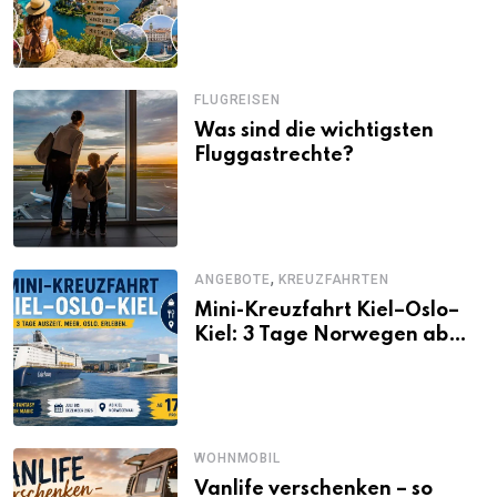
Alternativen zu Mallorca,
Santorini, Gardasee & Co.
FLUGREISEN
Was sind die wichtigsten
Fluggastrechte?
,
ANGEBOTE
KREUZFAHRTEN
Mini-Kreuzfahrt Kiel–Oslo–
Kiel: 3 Tage Norwegen ab
Kiel erleben
WOHNMOBIL
Vanlife verschenken – so