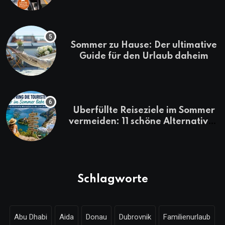
losfahren
Sommer zu Hause: Der ultimative
Guide für den Urlaub daheim
Überfüllte Reiseziele im Sommer
vermeiden: 11 schöne Alternativen
zu Mallorca, Santorini, Gardasee
& Co.
Schlagworte
Abu Dhabi
Aida
Donau
Dubrovnik
Familienurlaub