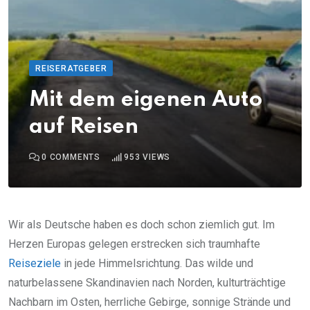
REISERATGEBER
Mit dem eigenen Auto
auf Reisen
0
COMMENTS
953
VIEWS
Wir als Deutsche haben es doch schon ziemlich gut. Im
Herzen Europas gelegen erstrecken sich traumhafte
Reiseziele
in jede Himmelsrichtung. Das wilde und
naturbelassene Skandinavien nach Norden, kulturträchtige
Nachbarn im Osten, herrliche Gebirge, sonnige Strände und