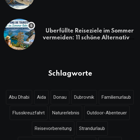
Überfüllte Reiseziele im Sommer
vermeiden: 11 schöne Alternativen
zu Mallorca, Santorini, Gardasee
& Co.
Schlagworte
Abu Dhabi
Aida
Donau
Dubrovnik
Familienurlaub
Flusskreuzfahrt
Naturerlebnis
Outdoor-Abenteuer
Reisevorbereitung
Strandurlaub