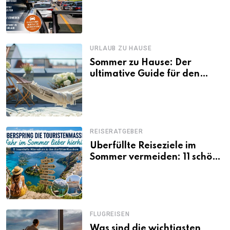
Tagen Familien besser
losfahren
URLAUB ZU HAUSE
Sommer zu Hause: Der
ultimative Guide für den
Urlaub daheim
REISERATGEBER
Überfüllte Reiseziele im
Sommer vermeiden: 11 schöne
Alternativen zu Mallorca,
Santorini, Gardasee & Co.
FLUGREISEN
Was sind die wichtigsten