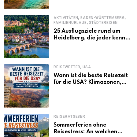
,
,
AKTIVITÄTEN
BADEN-WÜRTTEMBERG
,
FAMILIENURLAUB
STÄDTEREISEN
25 Ausflugsziele rund um
Heidelberg, die jeder kennen
sollte
,
REISEWETTER
USA
Wann ist die beste Reisezeit
für die USA? Klimazonen,
Regionen und saisonale
Besonderheiten
REISERATGEBER
Sommerferien ohne
Reisestress: An welchen