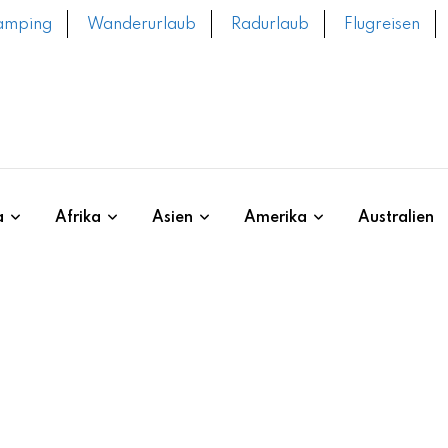
amping
Wanderurlaub
Radurlaub
Flugreisen
a
Afrika
Asien
Amerika
Australien