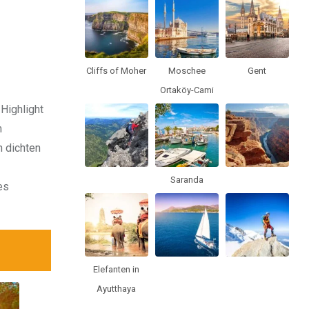
Cliffs of Moher
Moschee
Gent
Ortaköy-Cami
 Highlight
m
 dichten
Saranda
es
Elefanten in
Ayutthaya