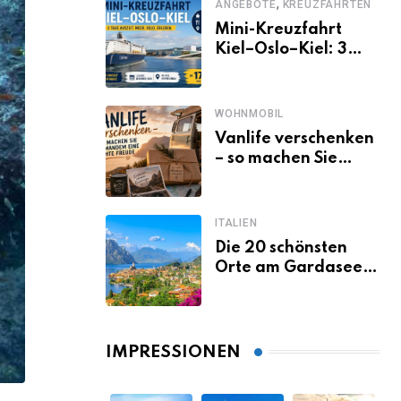
,
ANGEBOTE
KREUZFAHRTEN
Mini-Kreuzfahrt
Kiel–Oslo–Kiel: 3
Tage Norwegen ab
Kiel erleben
WOHNMOBIL
Vanlife verschenken
– so machen Sie
jemandem eine
echte Freude
ITALIEN
Die 20 schönsten
Orte am Gardasee,
die du unbedingt
gesehen haben
musst
IMPRESSIONEN