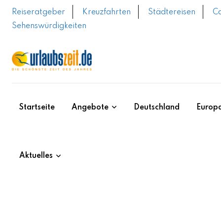
Skip
Reiseratgeber
Kreuzfahrten
Städtereisen
C
to
Sehenswürdigkeiten
content
Startseite
Angebote
Deutschland
Europ
Aktuelles