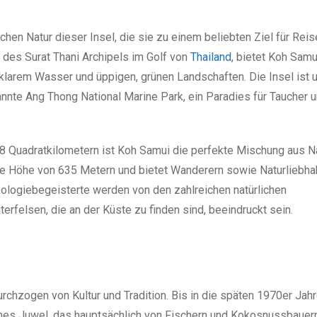
chen Natur dieser Insel, die sie zu einem beliebten Ziel für Rei
 des Surat Thani Archipels im Golf von
Thailand
, bietet Koh Samu
klarem Wasser und üppigen, grünen Landschaften. Die Insel ist
nnte Ang Thong National Marine Park, ein Paradies für Taucher 
28 Quadratkilometern ist Koh Samui die perfekte Mischung aus N
ine Höhe von 635 Metern und bietet Wanderern sowie Naturliebha
ologiebegeisterte werden von den zahlreichen natürlichen
rfelsen, die an der Küste zu finden sind, beeindruckt sein.
urchzogen von Kultur und Tradition. Bis in die späten 1970er Jah
genes Juwel, das hauptsächlich von Fischern und Kokosnussbaue