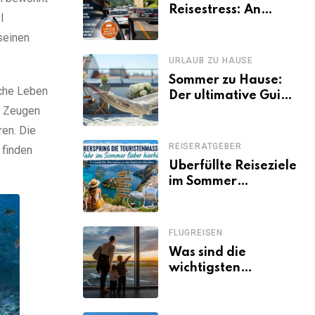
Reisestress: An
l
welchen Tagen
seinen
Familien besser
losfahren
URLAUB ZU HAUSE
Sommer zu Hause:
iche Leben
Der ultimative Guide
nd Zeugen
für den Urlaub
daheim
ren. Die
REISERATGEBER
 finden
Überfüllte Reiseziele
im Sommer
vermeiden: 11
schöne Alternativen
zu Mallorca,
FLUGREISEN
Santorini, Gardasee
Was sind die
& Co.
wichtigsten
Fluggastrechte?