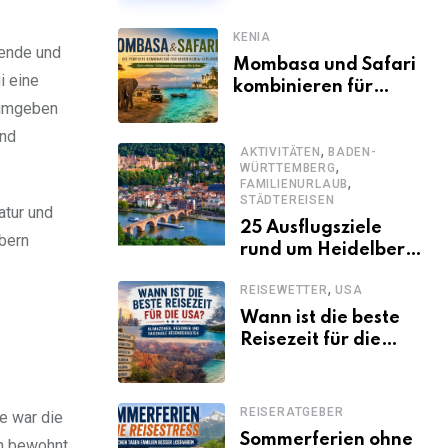
KENIA
sende und
Mombasa und Safari
i eine
kombinieren für
 umgeben
einen
abwechslungsreichen
und
,
Kenia-Urlaub
AKTIVITÄTEN
BADEN-
,
WÜRTTEMBERG
,
FAMILIENURLAUB
STÄDTEREISEN
atur und
25 Ausflugsziele
bern
rund um Heidelberg,
die jeder kennen
,
REISEWETTER
USA
sollte
Wann ist die beste
Reisezeit für die
USA? Klimazonen,
Regionen und
saisonale
REISERATGEBER
re war die
Besonderheiten
Sommerferien ohne
rn bewohnt