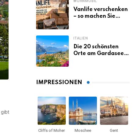
WOHNMOBIL
Vanlife verschenken
– so machen Sie
jemandem eine
echte Freude
ITALIEN
Die 20 schönsten
Orte am Gardasee,
die du unbedingt
gesehen haben
musst
IMPRESSIONEN
 gibt
Cliffs of Moher
Moschee
Gent