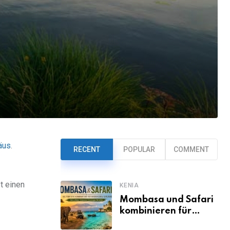
äus
.
RECENT
POPULAR
COMMENT
t einen
KENIA
Mombasa und Safari
kombinieren für
einen