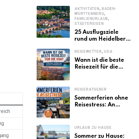
abwechslungsreichen
,
Kenia-Urlaub
AKTIVITÄTEN
BADEN-
,
WÜRTTEMBERG
,
FAMILIENURLAUB
STÄDTEREISEN
25 Ausflugsziele
rund um Heidelberg,
die jeder kennen
,
REISEWETTER
USA
sollte
Wann ist die beste
Reisezeit für die
USA? Klimazonen,
Regionen und
saisonale
REISERATGEBER
Besonderheiten
Sommerferien ohne
Reisestress: An
reich
welchen Tagen
Familien besser
ng
losfahren
URLAUB ZU HAUSE
gang
Sommer zu Hause: