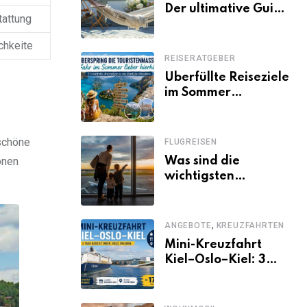
Der ultimative Guide
tattung
für den Urlaub
daheim
chkeite
REISERATGEBER
Überfüllte Reiseziele
im Sommer
vermeiden: 11
schöne Alternativen
zu Mallorca,
 schöne
FLUGREISEN
Santorini, Gardasee
Was sind die
önen
& Co.
wichtigsten
Fluggastrechte?
,
ANGEBOTE
KREUZFAHRTEN
Mini-Kreuzfahrt
Kiel–Oslo–Kiel: 3
Tage Norwegen ab
Kiel erleben