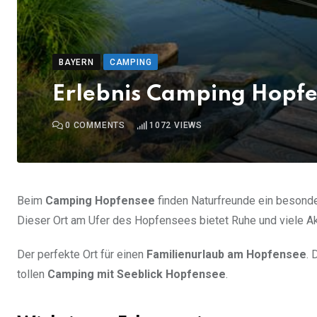
BAYERN
CAMPING
Erlebnis Camping Hopfe
0
COMMENTS
1072
VIEWS
Beim
Camping Hopfensee
finden Naturfreunde ein besonder
Dieser Ort am Ufer des Hopfensees bietet Ruhe und viele Akt
Der perfekte Ort für einen
Familienurlaub am Hopfensee
. 
tollen
Camping mit Seeblick Hopfensee
.