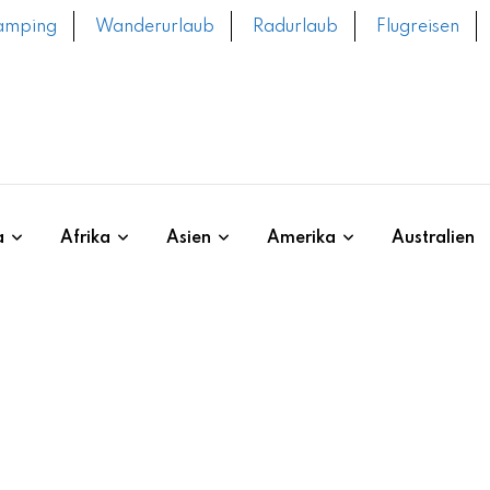
amping
Wanderurlaub
Radurlaub
Flugreisen
a
Afrika
Asien
Amerika
Australien