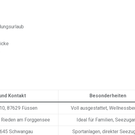
lungsurlaub
licke
s
und Kontakt
Besonderheiten
 10, 87629 Füssen
Voll ausgestattet, Wellnessbe
9 Rieden am Forggensee
Ideal für Familien, Seezuga
87645 Schwangau
Sportanlagen, direkter Seezu