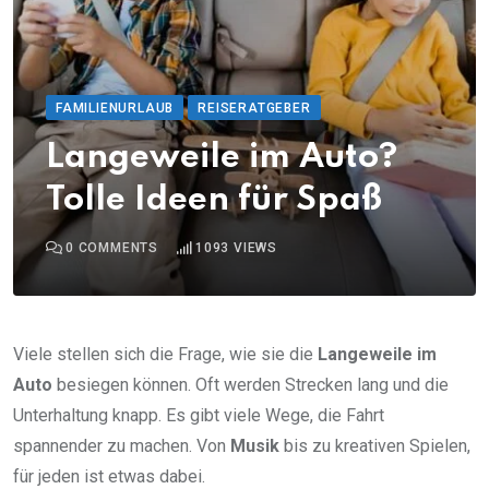
FAMILIENURLAUB
REISERATGEBER
Langeweile im Auto?
Tolle Ideen für Spaß
0
COMMENTS
1093
VIEWS
Viele stellen sich die Frage, wie sie die
Langeweile im
Auto
besiegen können. Oft werden Strecken lang und die
Unterhaltung knapp. Es gibt viele Wege, die Fahrt
spannender zu machen. Von
Musik
bis zu kreativen Spielen,
für jeden ist etwas dabei.