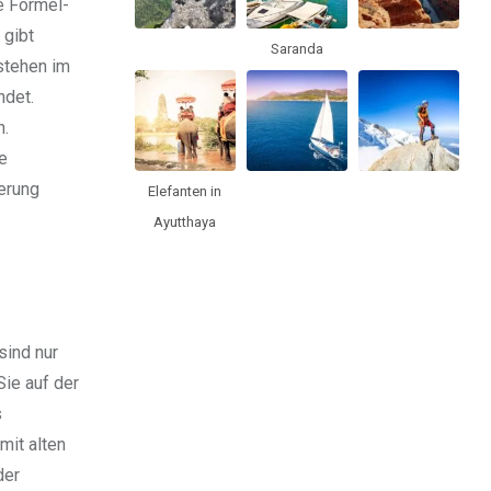
e Formel-
 gibt
Saranda
 stehen im
ndet.
n.
e
nerung
Elefanten in
Ayutthaya
sind nur
Sie auf der
s
mit alten
der