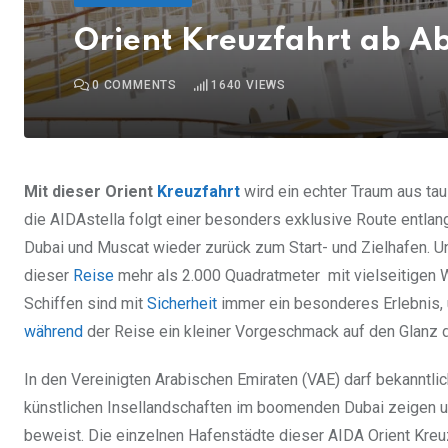
Orient Kreuzfahrt ab Ab
0
COMMENTS
1640
VIEWS
Mit dieser Orient
Kreuzfahrt
wird ein echter Traum aus tau
die AIDAstella folgt einer besonders exklusive Route entlan
Dubai und Muscat wieder zurück zum Start- und Zielhafen. U
dieser
Reise
mehr als 2.000 Quadratmeter mit vielseitigen 
Schiffen sind mit
Sicherheit
immer ein besonderes Erlebnis, 
während
der Reise ein kleiner Vorgeschmack auf den Glanz d
In den Vereinigten Arabischen Emiraten (VAE) darf bekanntli
künstlichen Insellandschaften im boomenden Dubai zeigen 
beweist. Die einzelnen Hafenstädte dieser AIDA Orient Kreuz