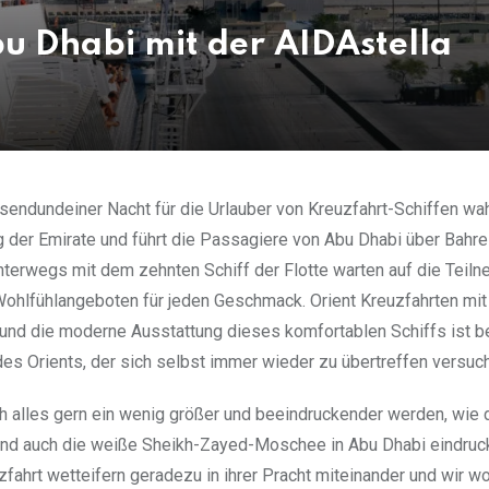
u Dhabi mit der AIDAstella
sendundeiner Nacht für die Urlauber von Kreuzfahrt-Schiffen wah
g der Emirate und führt die Passagiere von Abu Dhabi über Bahre
nterwegs mit dem zehnten Schiff der Flotte warten auf die Teil
Wohlfühlangeboten für jeden Geschmack. Orient Kreuzfahrten mi
und die moderne Ausstattung dieses komfortablen Schiffs ist b
es Orients, der sich selbst immer wieder zu übertreffen versuch
ch alles gern ein wenig größer und beeindruckender werden, wie 
und auch die weiße Sheikh-Zayed-Moschee in Abu Dhabi eindruc
fahrt wetteifern geradezu in ihrer Pracht miteinander und wir wo