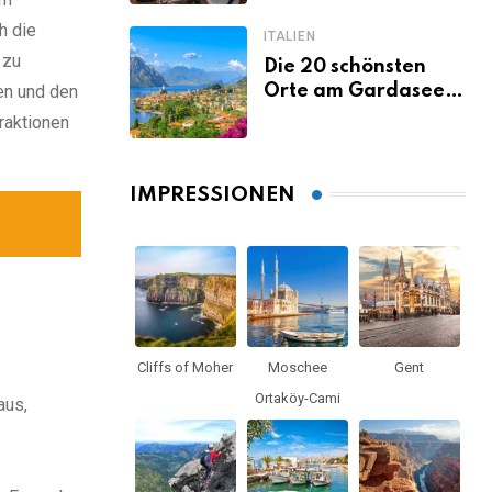
echte Freude
h die
ITALIEN
 zu
Die 20 schönsten
en und den
Orte am Gardasee,
die du unbedingt
raktionen
gesehen haben
musst
IMPRESSIONEN
Cliffs of Moher
Moschee
Gent
Ortaköy-Cami
aus,