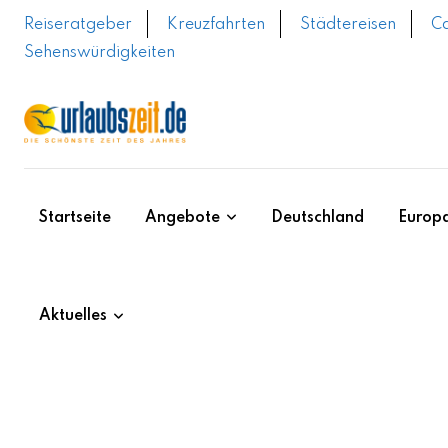
Skip
Reiseratgeber
Kreuzfahrten
Städtereisen
C
to
Sehenswürdigkeiten
content
Startseite
Angebote
Deutschland
Europ
Aktuelles