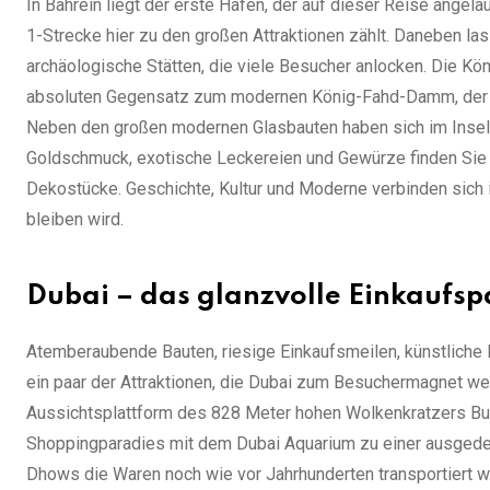
In Bahrein liegt der erste Hafen, der auf dieser Reise angel
1-Strecke hier zu den großen Attraktionen zählt. Daneben las
archäologische Stätten, die viele Besucher anlocken. Die Kön
absoluten Gegensatz zum modernen König-Fahd-Damm, der mi
Neben den großen modernen Glasbauten haben sich im Inselsta
Goldschmuck, exotische Leckereien und Gewürze finden Sie hi
Dekostücke. Geschichte, Kultur und Moderne verbinden sich in
bleiben wird.
Dubai – das glanzvolle Einkaufsp
Atemberaubende Bauten, riesige Einkaufsmeilen, künstliche In
ein paar der Attraktionen, die Dubai zum Besuchermagnet wer
Aussichtsplattform des 828 Meter hohen Wolkenkratzers Burj 
Shoppingparadies mit dem Dubai Aquarium zu einer ausgedehn
Dhows die Waren noch wie vor Jahrhunderten transportiert wer