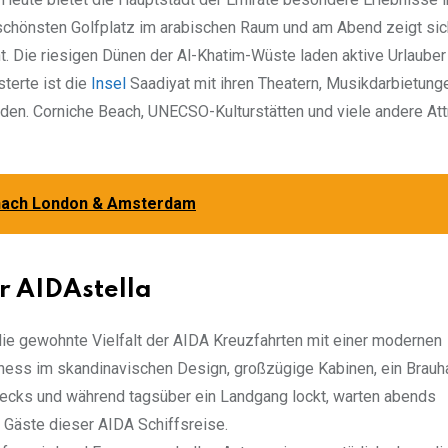
 schönsten Golfplatz im arabischen Raum und am Abend zeigt sic
t. Die riesigen Dünen der Al-Khatim-Wüste laden aktive Urlauber
terte ist die
Insel
Saadiyat mit ihren Theatern, Musikdarbietung
en. Corniche Beach, UNECSO-Kulturstätten und viele andere Att
 nach London & Amsterdam
r AIDAstella
die gewohnte Vielfalt der AIDA Kreuzfahrten mit einer modernen
ness im skandinavischen Design, großzügige Kabinen, ein Brauh
Decks und während tagsüber ein Landgang lockt, warten abends
Gäste dieser AIDA Schiffsreise.