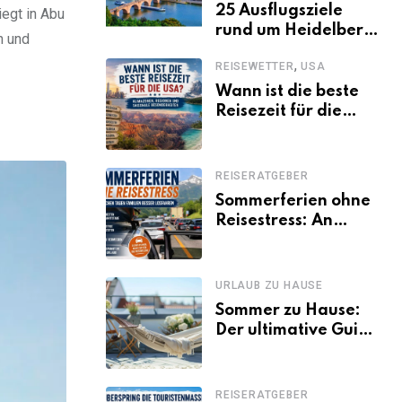
25 Ausflugsziele
iegt in Abu
rund um Heidelberg,
h und
die jeder kennen
,
REISEWETTER
USA
sollte
Wann ist die beste
Reisezeit für die
USA? Klimazonen,
Regionen und
saisonale
REISERATGEBER
Besonderheiten
Sommerferien ohne
Reisestress: An
welchen Tagen
Familien besser
losfahren
URLAUB ZU HAUSE
Sommer zu Hause:
Der ultimative Guide
für den Urlaub
daheim
REISERATGEBER