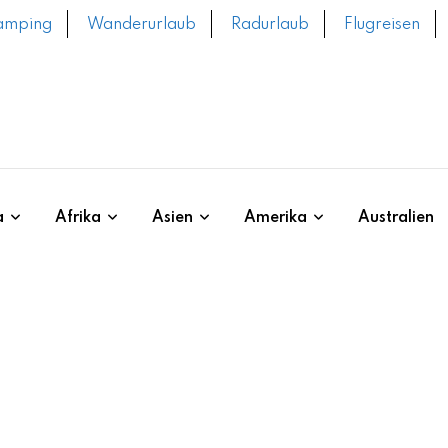
amping
Wanderurlaub
Radurlaub
Flugreisen
a
Afrika
Asien
Amerika
Australien