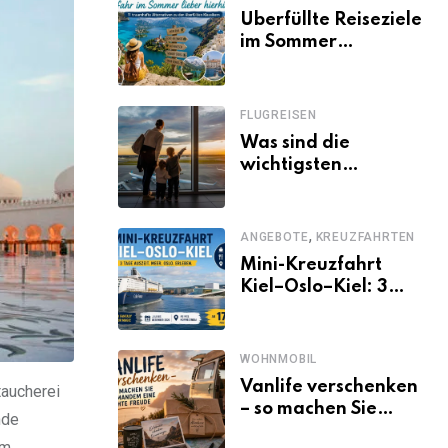
Überfüllte Reiseziele
im Sommer
vermeiden: 11
schöne Alternativen
zu Mallorca,
FLUGREISEN
Santorini, Gardasee
Was sind die
& Co.
wichtigsten
Fluggastrechte?
,
ANGEBOTE
KREUZFAHRTEN
Mini-Kreuzfahrt
Kiel–Oslo–Kiel: 3
Tage Norwegen ab
Kiel erleben
WOHNMOBIL
Vanlife verschenken
taucherei
– so machen Sie
nde
jemandem eine
im