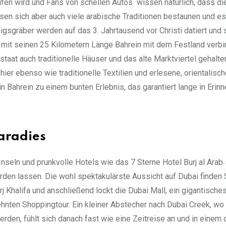
aufen wird und Fans von schellen Autos wissen natürlich, dass di
sen sich aber auch viele arabische Traditionen bestaunen und es
igsgräber werden auf das 3. Jahrtausend vor Christi datiert und
t seinen 25 Kilometern Länge Bahrein mit dem Festland verbi
at auch traditionelle Häuser und das alte Marktviertel gehalte
er ebenso wie traditionelle Textilien und erlesene, orientalisch
 Bahrein zu einem bunten Erlebnis, das garantiert lange in Erin
aradies
seln und prunkvolle Hotels wie das 7 Sterne Hotel Burj al Arab 
den lassen. Die wohl spektakulärste Aussicht auf Dubai finden 
Khalifa und anschließend lockt die Dubai Mall, ein gigantische
ten Shoppingtour. Ein kleiner Abstecher nach Dubai Creek, wo 
den, fühlt sich danach fast wie eine Zeitreise an und in einem 