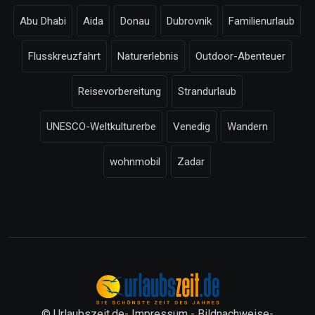
Abu Dhabi
Aida
Donau
Dubrovnik
Familienurlaub
Flusskreuzfahrt
Naturerlebnis
Outdoor-Abenteuer
Reisevorbereitung
Strandurlaub
UNESCO-Weltkulturerbe
Venedig
Wandern
wohnmobil
Zadar
© Urlaubszeit.de-
Impressum
-
Bildnachweise
-