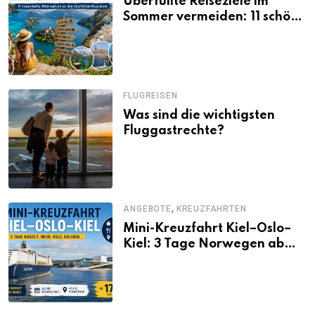
Überfüllte Reiseziele im
Sommer vermeiden: 11 schöne
Alternativen zu Mallorca,
Santorini, Gardasee & Co.
FLUGREISEN
Was sind die wichtigsten
Fluggastrechte?
,
ANGEBOTE
KREUZFAHRTEN
Mini-Kreuzfahrt Kiel–Oslo–
Kiel: 3 Tage Norwegen ab
Kiel erleben