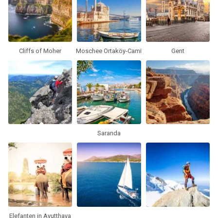
Cliffs of Moher
Moschee Ortaköy-Cami
Gent
Saranda
Elefanten in Ayutthaya