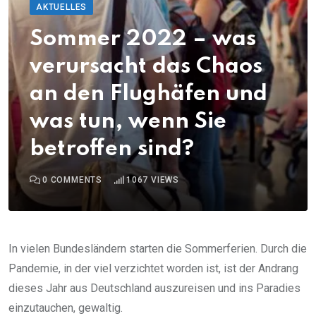
AKTUELLES
Sommer 2022 – was
verursacht das Chaos
an den Flughäfen und
was tun, wenn Sie
betroffen sind?
0
COMMENTS
1067
VIEWS
In vielen Bundesländern starten die Sommerferien. Durch die
Pandemie, in der viel verzichtet worden ist, ist der Andrang
dieses Jahr aus Deutschland auszureisen und ins Paradies
einzutauchen, gewaltig.