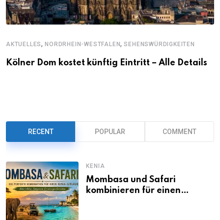
,
,
AKTUELLES
NORDRHEIN-WESTFALEN
SEHENSWÜRDIGKEITEN
Kölner Dom kostet künftig Eintritt – Alle Details
RECENT
POPULAR
COMMENT
KENIA
Mombasa und Safari
kombinieren für einen
abwechslungsreichen Kenia-
Urlaub