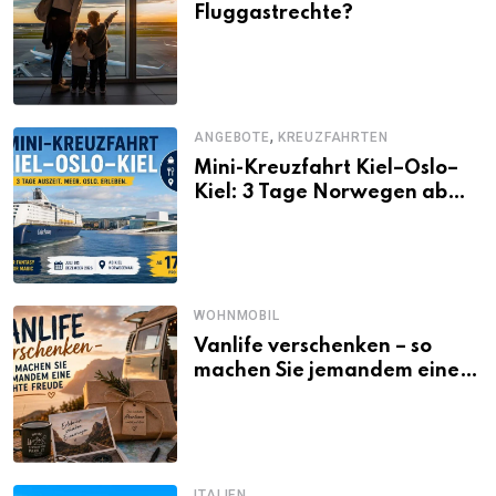
Fluggastrechte?
,
ANGEBOTE
KREUZFAHRTEN
Mini-Kreuzfahrt Kiel–Oslo–
Kiel: 3 Tage Norwegen ab
Kiel erleben
WOHNMOBIL
Vanlife verschenken – so
machen Sie jemandem eine
echte Freude
ITALIEN