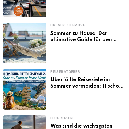
losfahren
URLAUB ZU HAUSE
Sommer zu Hause: Der
ultimative Guide für den
Urlaub daheim
REISERATGEBER
Überfüllte Reiseziele im
Sommer vermeiden: 11 schöne
Alternativen zu Mallorca,
Santorini, Gardasee & Co.
FLUGREISEN
Was sind die wichtigsten