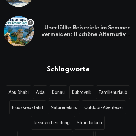
Überfüllte Reiseziele im Sommer
vermeiden: 11 schöne Alternativen
zu Mallorca, Santorini, Gardasee
& Co.
Schlagworte
Abu Dhabi
Aida
Donau
Dubrovnik
Familienurlaub
Flusskreuzfahrt
Naturerlebnis
Outdoor-Abenteuer
Reisevorbereitung
Strandurlaub