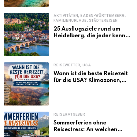
,
,
AKTIVITÄTEN
BADEN-WÜRTTEMBERG
,
FAMILIENURLAUB
STÄDTEREISEN
25 Ausflugsziele rund um
Heidelberg, die jeder kennen
sollte
,
REISEWETTER
USA
Wann ist die beste Reisezeit
für die USA? Klimazonen,
Regionen und saisonale
Besonderheiten
REISERATGEBER
Sommerferien ohne
Reisestress: An welchen
Tagen Familien besser