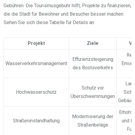
Gebühren. Die Tourismusgebühr hilft, Projekte zu finanzieren,
die die Stadt für Bewohner und Besucher besser machen.
Sehen Sie sich diese Tabelle für Details an:
Projekt
Ziele
Vo
Red
Effizienzsteigerung
Wasserverkehrsmanagement
Emiss
des Bootsverkehrs
Lang
Schutz vor
Hochwasserschutz
Siche
Überschwemmungen
Gebäude
Erhöht
Modernisierung der
Straßeninstandhaltung
und Ko
Straßenbeläge
Fuß