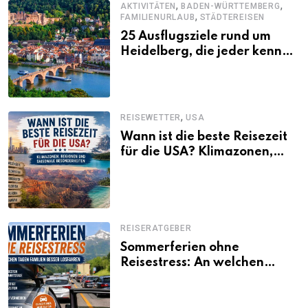
,
,
AKTIVITÄTEN
BADEN-WÜRTTEMBERG
,
FAMILIENURLAUB
STÄDTEREISEN
25 Ausflugsziele rund um
Heidelberg, die jeder kennen
sollte
,
REISEWETTER
USA
Wann ist die beste Reisezeit
für die USA? Klimazonen,
Regionen und saisonale
Besonderheiten
REISERATGEBER
Sommerferien ohne
Reisestress: An welchen
Tagen Familien besser
losfahren