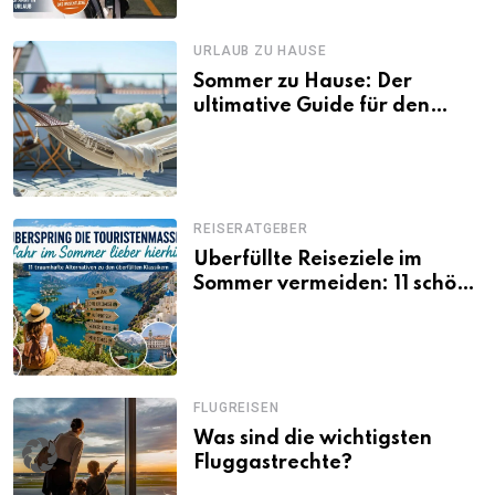
URLAUB ZU HAUSE
Sommer zu Hause: Der
ultimative Guide für den
Urlaub daheim
REISERATGEBER
Überfüllte Reiseziele im
Sommer vermeiden: 11 schöne
Alternativen zu Mallorca,
Santorini, Gardasee & Co.
FLUGREISEN
Was sind die wichtigsten
Fluggastrechte?