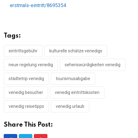
erstmals-eintritt/8695354
Tags:
eintrittsgebühr
kulturelle schätze venedigs
neue regelung venedig
sehenswürdigkeiten venedig
städtetrip venedig
tourismusabgabe
venedig besucher
venedig eintrittskosten
venedig reisetipps
venedig urlaub
Share This Post: