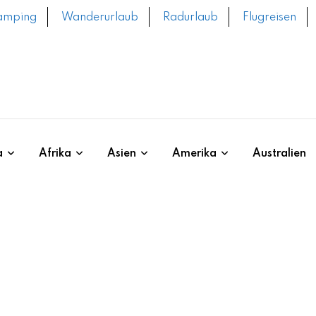
amping
Wanderurlaub
Radurlaub
Flugreisen
a
Afrika
Asien
Amerika
Australien