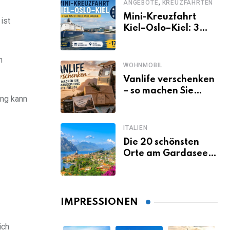
,
ANGEBOTE
KREUZFAHRTEN
Mini-Kreuzfahrt
ist
Kiel–Oslo–Kiel: 3
Tage Norwegen ab
Kiel erleben
n
WOHNMOBIL
Vanlife verschenken
– so machen Sie
ung kann
jemandem eine
echte Freude
ITALIEN
Die 20 schönsten
Orte am Gardasee,
die du unbedingt
gesehen haben
musst
IMPRESSIONEN
ich