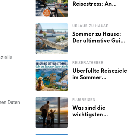
Reisestress: An
welchen Tagen
Familien besser
losfahren
URLAUB ZU HAUSE
Sommer zu Hause:
Der ultimative Guide
für den Urlaub
daheim
zielle
REISERATGEBER
Überfüllte Reiseziele
im Sommer
vermeiden: 11
schöne Alternativen
zu Mallorca,
FLUGREISEN
chen Daten
Santorini, Gardasee
Was sind die
& Co.
wichtigsten
Fluggastrechte?