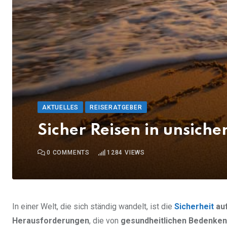
AKTUELLES
REISERATGEBER
Sicher Reisen in unsiche
0
COMMENTS
1284
VIEWS
In einer Welt, die sich ständig wandelt, ist die
Sicherheit
au
Herausforderungen
, die von
gesundheitlichen Bedenken