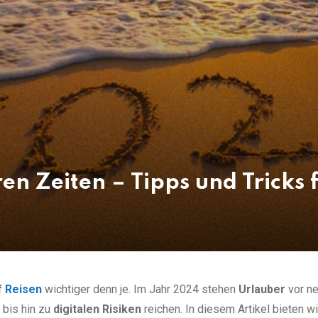
ren Zeiten – Tipps und Tricks
f
Reisen
wichtiger denn je. Im Jahr 2024 stehen
Urlauber
vor n
bis hin zu
digitalen Risiken
reichen. In diesem Artikel bieten wi