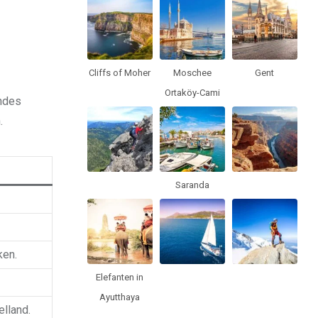
Cliffs of Moher
Moschee
Gent
Ortaköy-Cami
andes
.
Saranda
ken.
Elefanten in
Ayutthaya
elland.