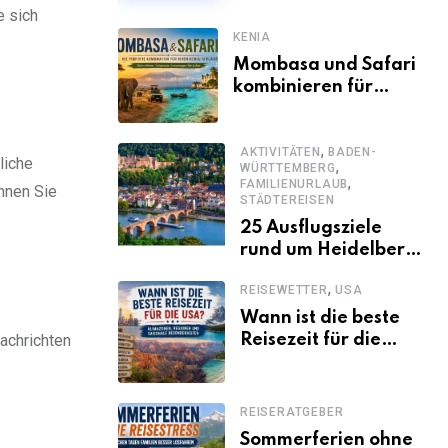
e sich
KENIA
Mombasa und Safari
kombinieren für
einen
abwechslungsreichen
,
Kenia-Urlaub
AKTIVITÄTEN
BADEN-
liche
,
WÜRTTEMBERG
,
FAMILIENURLAUB
önnen Sie
STÄDTEREISEN
25 Ausflugsziele
rund um Heidelberg,
die jeder kennen
,
REISEWETTER
USA
sollte
Wann ist die beste
achrichten
Reisezeit für die
USA? Klimazonen,
Regionen und
saisonale
REISERATGEBER
Besonderheiten
Sommerferien ohne