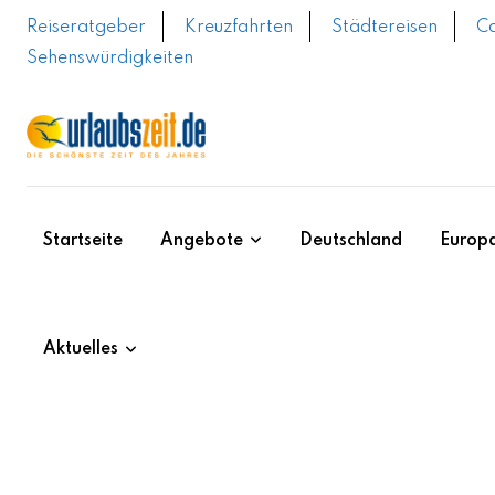
Skip
Reiseratgeber
Kreuzfahrten
Städtereisen
C
to
Sehenswürdigkeiten
content
Startseite
Angebote
Deutschland
Europ
Aktuelles