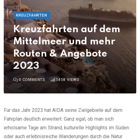
KREUZFAHRTEN
Kreuzfahrten auf dem
Mittelmeer und mehr
Routen & Angebote
2023
0
COMMENTS
1458
VIEWS
Für das Jahr 2023 hat AIDA seine Zielgebiete auf dem
Fahrplan deutlich erweitert: Ganz egal, ob man sich
erholsame Tage am Strand, kulturelle Highlights im Süden
oder auch erlebnisreiche Wanderungen durch die Natur